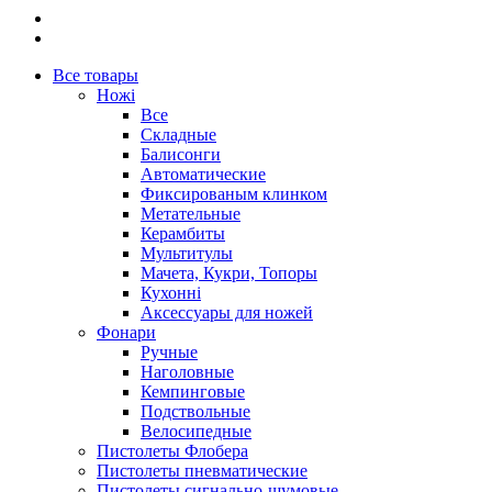
Все товары
Ножі
Все
Складные
Балисонги
Автоматические
Фиксированым клинком
Метательные
Керамбиты
Мультитулы
Мачета, Кукри, Топоры
Кухонні
Аксессуары для ножей
Фонари
Ручные
Наголовные
Кемпинговые
Подствольные
Велосипедные
Пистолеты Флобера
Пистолеты пневматические
Пистолеты сигнально-шумовые