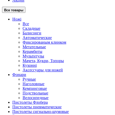
Акции
Все товары
Ножі
Все
Складные
Балисонги
Автоматические
Фиксированым клинком
Метательные
Керамбиты
Мультитулы
Мачета, Кукри, Топоры
Кухонні
Аксессуары для ножей
Фонари
Ручные
Наголовные
Кемпинговые
Подствольные
Велосипедные
Пистолеты Флобера
Пистолеты пневматические
Пистолеты сигнально-шумовые