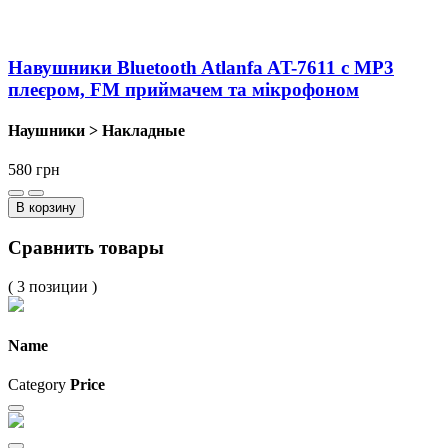
Навушники Bluetooth Atlanfa AT-7611 c MP3
плеєром, FM приймачем та мікрофоном
Наушники > Накладные
580
грн
В корзину
Сравнить товары
( 3 позиции )
Name
Category
Price