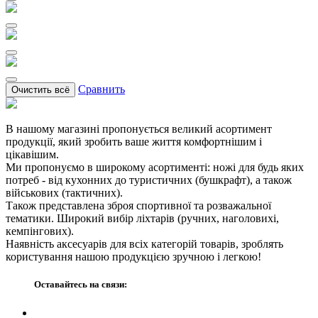
Сравнить
Очистить всё
В нашому магазині пропонується великий асортимент
продукції, який зробить ваше життя комфортнішим і
цікавішим.
Ми пропонуємо в широкому асортименті: ножі для будь яких
потреб - від кухонних до туристичних (бушкрафт), а також
військових (тактичних).
Також представлена зброя спортивної та розважальної
тематики. Широкий вибір ліхтарів (ручних, наголовихі,
кемпінгових).
Наявність аксесуарів для всіх категорій товарів, зроблять
користування нашою продукцією зручною і легкою!
Оставайтесь на связи: