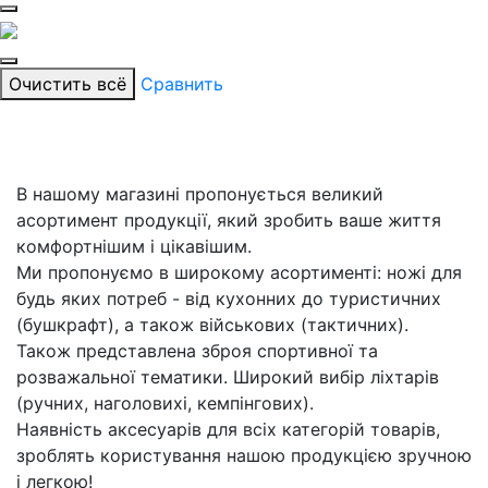
Очистить всё
Сравнить
В нашому магазині пропонується великий
асортимент продукції, який зробить ваше життя
комфортнішим і цікавішим.
Ми пропонуємо в широкому асортименті: ножі для
будь яких потреб - від кухонних до туристичних
(бушкрафт), а також військових (тактичних).
Також представлена зброя спортивної та
розважальної тематики. Широкий вибір ліхтарів
(ручних, наголовихі, кемпінгових).
Наявність аксесуарів для всіх категорій товарів,
зроблять користування нашою продукцією зручною
і легкою!