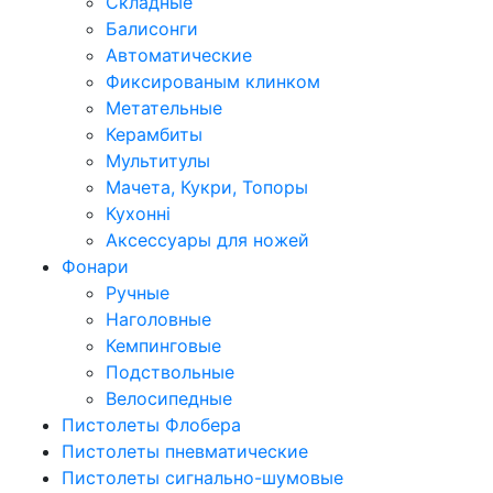
Складные
Балисонги
Автоматические
Фиксированым клинком
Метательные
Керамбиты
Мультитулы
Мачета, Кукри, Топоры
Кухонні
Аксессуары для ножей
Фонари
Ручные
Наголовные
Кемпинговые
Подствольные
Велосипедные
Пистолеты Флобера
Пистолеты пневматические
Пистолеты сигнально-шумовые