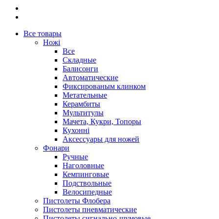
Все товары
Ножі
Все
Складные
Балисонги
Автоматические
Фиксированым клинком
Метательные
Керамбиты
Мультитулы
Мачета, Кукри, Топоры
Кухонні
Аксессуары для ножей
Фонари
Ручные
Наголовные
Кемпинговые
Подствольные
Велосипедные
Пистолеты Флобера
Пистолеты пневматические
Пистолеты сигнально-шумовые