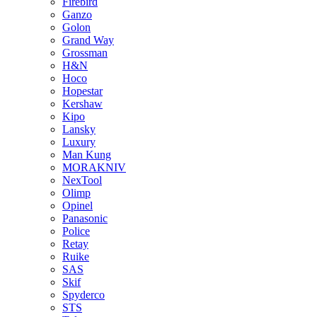
Firebird
Ganzo
Golon
Grand Way
Grossman
H&N
Hoco
Hopestar
Kershaw
Kipo
Lansky
Luxury
Man Kung
MORAKNIV
NexTool
Olimp
Opinel
Panasonic
Police
Retay
Ruike
SAS
Skif
Spyderco
STS