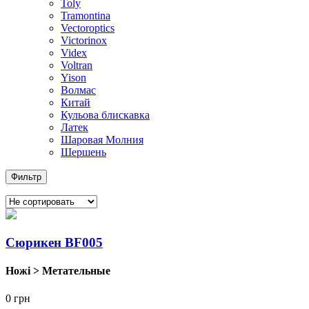
Toly
Tramontina
Vectoroptics
Victorinox
Videx
Voltran
Yison
Волмас
Китай
Кульова блискавка
Латек
Шаровая Молния
Шершень
Фильтр
Cюрикен BF005
Ножі > Метательные
0
грн