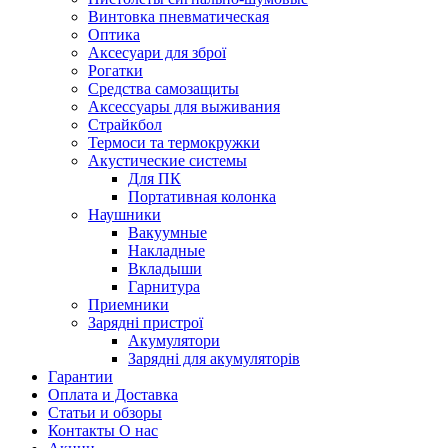
Винтовка пневматическая
Оптика
Аксесуари для зброї
Рогатки
Средства самозащиты
Аксессуары для выживания
Страйкбол
Термоси та термокружки
Акустические системы
Для ПК
Портативная колонка
Наушники
Вакуумные
Накладные
Вкладыши
Гарнитура
Приемники
Зарядні пристрої
Акумулятори
Зарядні для акумуляторів
Гарантии
Оплата и Доставка
Статьи и обзоры
Контакты О нас