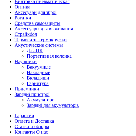
Винтовка пневматическая
Оптика
Аксесуари для зброї
Рогатки
Средства самозащиты
Аксессуары для выживания
Страйкбол
Термоси та термокружки
Акустические системы
Для ПК
Портативная колонка
Наушники
Вакуумные
Накладные
Вкладыши
Гарнитура
Приемники
Зарядні пристрої
Акумулятори
Зарядні для акумуляторів
Гарантии
Оплата и Доставка
Статьи и обзоры
Контакты О нас