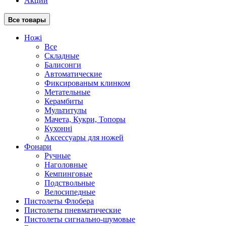
Акции
Все товары
Ножі
Все
Складные
Балисонги
Автоматические
Фиксированым клинком
Метательные
Керамбиты
Мультитулы
Мачета, Кукри, Топоры
Кухонні
Аксессуары для ножей
Фонари
Ручные
Наголовные
Кемпинговые
Подствольные
Велосипедные
Пистолеты Флобера
Пистолеты пневматические
Пистолеты сигнально-шумовые