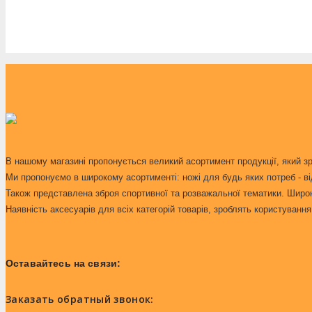
SAS
Skif
Spyderco
STS
Toly
Tramontina
Vectoroptics
Victorinox
В нашому магазині пропонується великий асортимент продукції, який з
Videx
Ми пропонуємо в широкому асортименті: ножі для будь яких потреб - ві
Voltran
Також представлена зброя спортивної та розважальної тематики. Широкий
Наявність аксесуарів для всіх категорій товарів, зроблять користуван
Yison
Волмас
Китай
Оставайтесь на связи:
Кульова блискавка
Латек
Заказать обратный звонок: