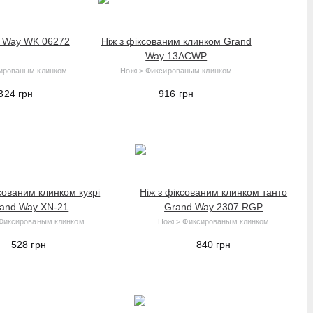
d Way WK 06272
Ніж з фіксованим клинком Grand
Way 13ACWP
сированым клинком
Ножі > Фиксированым клинком
,324
грн
916
грн
сованим клинком кукрі
Ніж з фіксованим клинком танто
and Way XN-21
Grand Way 2307 RGP
 Фиксированым клинком
Ножі > Фиксированым клинком
528
грн
840
грн