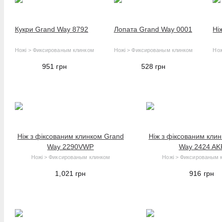
Bailong
Кукри Grand Way 8792
Лопата Grand Way 0001
Ні
Bassell
Beeman
Ножі > Фиксированым клинком
Ножі > Фиксированым клинком
Нож
Celebrat
951
грн
528
грн
CH KNIVES
CJRB
COLD STEEL
Energenie
Firebird
Ніж з фіксованим клинком Grand
Ніж з фіксованим кли
Way 2290VWP
Way 2424 AK
Ganzo
Ножі > Фиксированым клинком
Ножі > Фиксированым 
Golon
1,021
грн
916
грн
Grand Way
Grossman
H&N