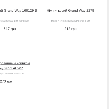
вий Grand Way 168129 B
Ніж тичковий Grand Way 2278
 Фиксированым клинком
Ножі > Фиксированым клинком
317
грн
212
грн
рованным клинком
ay 2651 ACWP
сированым клинком
,273
грн