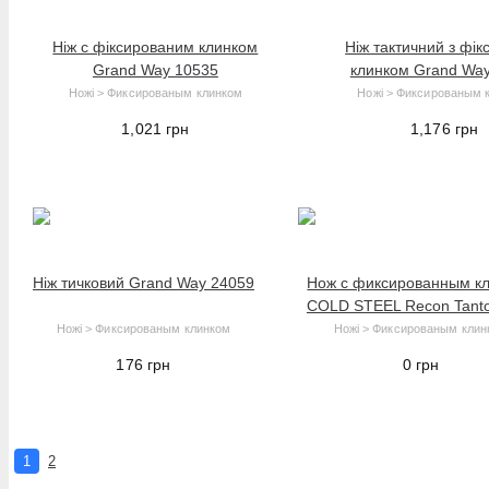
Hoco
Hopestar
Ніж с фіксированим клинком
Ніж тактичний з фі
Kershaw
Grand Way 10535
клинком Grand Wa
Ножі > Фиксированым клинком
Ножі > Фиксированым 
Kipo
1,021
грн
1,176
грн
Lansky
Luxury
Man Kung
MORAKNIV
NexTool
Ніж тичковий Grand Way 24059
Нож с фиксированным к
Olimp
COLD STEEL Recon Tanto
Opinel
Ножі > Фиксированым клинком
Ножі > Фиксированым клин
Panasonic
176
грн
0
грн
Police
Retay
Ruike
1
2