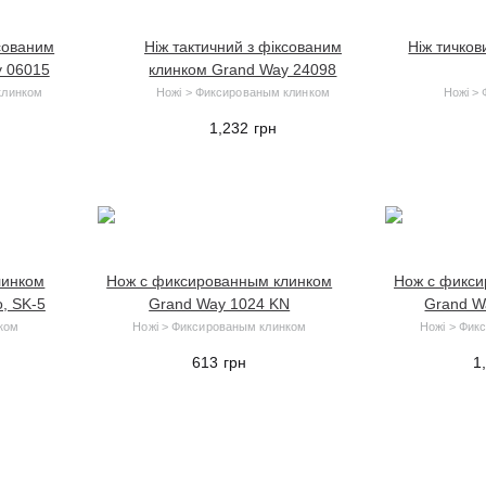
ксованим
Ніж тактичний з фіксованим
Ніж тичко
y 06015
клинком Grand Way 24098
клинком
Ножі > Фиксированым клинком
Ножі >
1,232
грн
линком
Нож с фиксированным клинком
Нож с фикси
, SK-5
Grand Way 1024 KN
Grand W
ком
Ножі > Фиксированым клинком
Ножі > Фик
613
грн
1