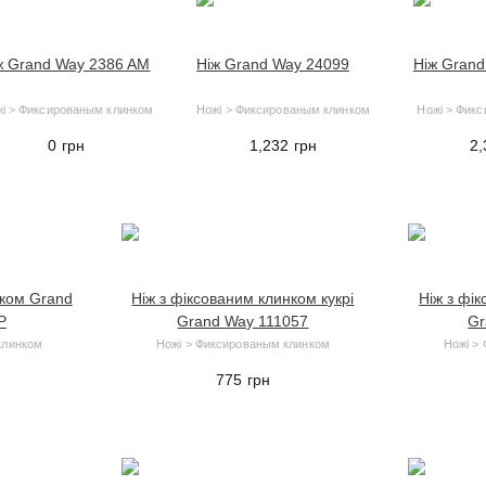
ж Grand Way 2386 AM
Ніж Grand Way 24099
Ніж Gran
і > Фиксированым клинком
Ножі > Фиксированым клинком
Ножі > Фик
0
грн
1,232
грн
2
нком Grand
Ніж з фіксованим клинком кукрі
Ніж з фік
P
Grand Way 111057
Gr
клинком
Ножі > Фиксированым клинком
Ножі >
775
грн