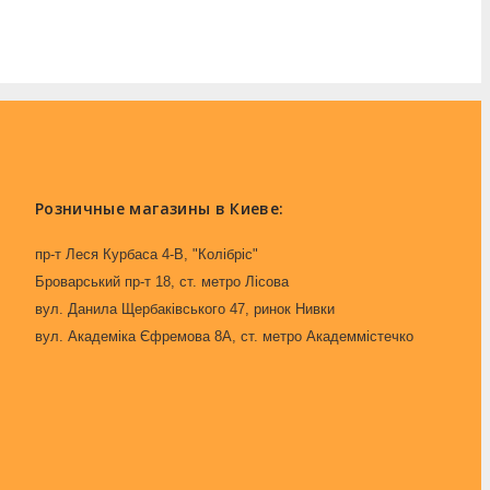
Розничные магазины в Киеве:
пр-т Леся Курбаса 4-В, "Колібріс"
Броварський пр-т 18, ст. метро Лісова
вул. Данила Щербаківського 47, ринок Нивки
вул. Академіка Єфремова 8А, ст. метро Академмістечко