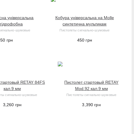
сна універсальна
Кобура універсальна на Molle
 гідрофобна
синтетична мультикам
сигнально-шумовые
Пистолеты сигнально-шумовые
550
грн
450
грн
стартовый RETAY 84FS
Пистолет стартовый RETAY
кал.9 мм
Mod.92 кал.9 мм
еты сигнально-шумовые
Пистолеты сигнально-шумовые
3,260
грн
3,390
грн