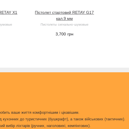
 RETAY X1
Пістолет стартовий RETAY G17
кал.9 мм
шумовые
Пистолеты сигнально-шумовые
3,700
грн
робить ваше життя комфортнішим і цікавішим.
д кухонних до туристичних (бушкрафт), а також військових (тактичних).
 вибір ліхтарів (ручних, наголовихі, кемпінгових).