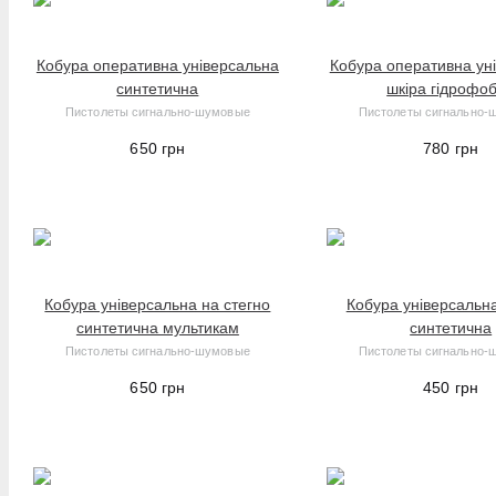
Bailong
Кобура оперативна універсальна
Кобура оперативна ун
Bassell
синтетична
шкіра гідрофо
Beeman
Пистолеты сигнально-шумовые
Пистолеты сигнально-
Celebrat
650
грн
780
грн
CH KNIVES
CJRB
COLD STEEL
Energenie
Firebird
Кобура універсальна на стегно
Кобура універсальн
синтетична мультикам
синтетична
Ganzo
Пистолеты сигнально-шумовые
Пистолеты сигнально-
Golon
650
грн
450
грн
Grand Way
Grossman
H&N