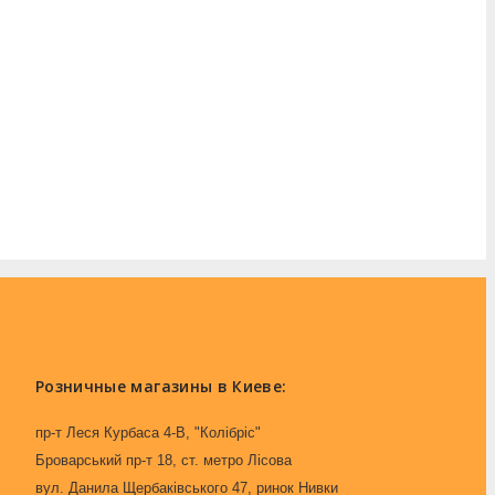
Розничные магазины в Киеве:
пр-т Леся Курбаса 4-В, "Колібріс"
Броварський пр-т 18, ст. метро Лісова
вул. Данила Щербаківського 47, ринок Нивки