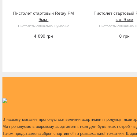
Hoco
Hopestar
Пистолет стартовый Retay PM
Пистолет стартовый
Kershaw
9мм.
кал.9 мм
Пистолеты сигнально-шумовые
Пистолеты сигнально-
Kipo
4,090
грн
0
грн
Lansky
Luxury
Man Kung
MORAKNIV
NexTool
Olimp
Opinel
Panasonic
Police
Retay
В нашому магазині пропонується великий асортимент продукції, який з
Ми пропонуємо в широкому асортименті: ножі для будь яких потреб - ві
Ruike
Також представлена зброя спортивної та розважальної тематики. Широкий