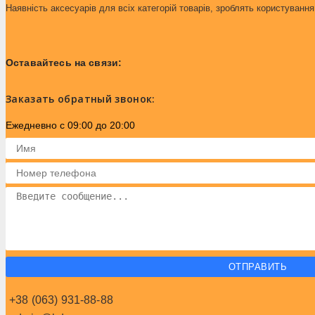
SAS
Наявність аксесуарів для всіх категорій товарів, зроблять користуван
Skif
Spyderco
Оставайтесь на связи:
STS
Toly
Заказать обратный звонок:
Tramontina
Ежедневно с 09:00 до 20:00
Vectoroptics
Victorinox
Videx
Voltran
Yison
Волмас
Китай
ОТПРАВИТЬ
Кульова блискавка
Латек
+38 (063) 931-88-88