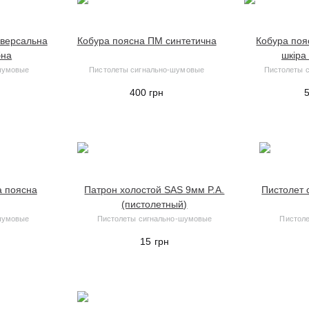
іверсальна
Кобура поясна ПМ синтетична
Кобура поя
бна
шкіра
шумовые
Пистолеты сигнально-шумовые
Пистолеты 
400
грн
а поясна
Патрон холостой SAS 9мм P.A.
Пистолет 
(пистолетный)
шумовые
Пистолеты сигнально-шумовые
Пистол
15
грн