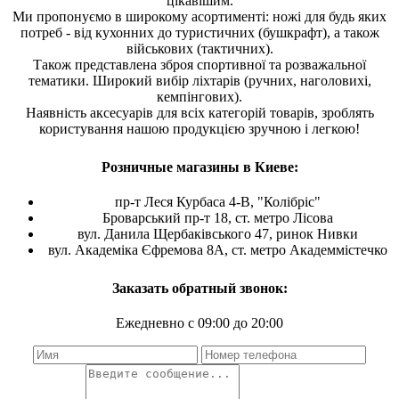
цікавішим.
Ми пропонуємо в широкому асортименті: ножі для будь яких
потреб - від кухонних до туристичних (бушкрафт), а також
військових (тактичних).
Також представлена зброя спортивної та розважальної
тематики. Широкий вибір ліхтарів (ручних, наголовихі,
кемпінгових).
Наявність аксесуарів для всіх категорій товарів, зроблять
користування нашою продукцією зручною і легкою!
Розничные магазины в Киеве:
пр-т Леся Курбаса 4-В, "Колібріс"
Броварський пр-т 18, ст. метро Лісова
вул. Данила Щербаківського 47, ринок Нивки
вул. Академіка Єфремова 8А, ст. метро Академмістечко
Заказать обратный звонок:
Ежедневно с 09:00 до 20:00