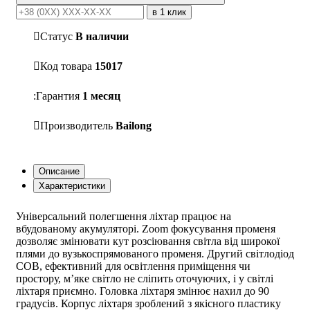
в 1 клик
Статус
В наличии
Код товара
15017
Гарантия
1 месяц
Производитель
Bailong
Описание
Характеристики
Універсальний полегшення ліхтар працює на
вбудованому акумуляторі. Zoom фокусування променя
дозволяє змінювати кут розсіювання світла від широкої
плями до вузькоспрямованого променя. Другий світлодіод
COB, ефективний для освітлення приміщення чи
простору, м’яке світло не сліпить оточуючих, і у світлі
ліхтаря приємно. Головка ліхтаря змінює нахил до 90
градусів. Корпус ліхтаря зроблений з якісного пластику