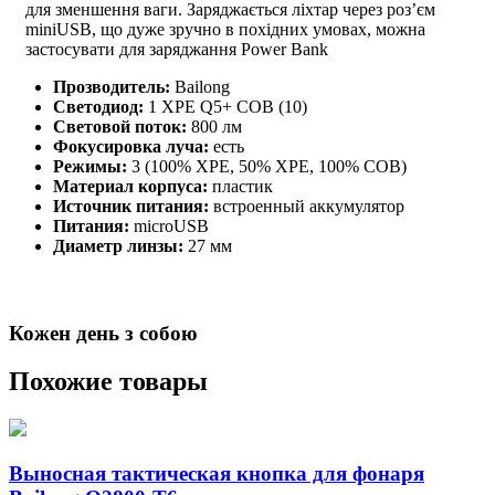
для зменшення ваги. Заряджається ліхтар через роз’єм
miniUSB, що дуже зручно в похідних умовах, можна
застосувати для заряджання Power Bank
Прозводитель:
Bailong
Светодиод:
1 XPE Q5+ COB (10)
Световой поток:
800 лм
Фокусировка луча:
есть
Режимы:
3 (100% XPE, 50% XPE, 100% COB)
Материал корпуса:
пластик
Источник питания:
встроенный аккумулятор
Питания:
microUSB
Диаметр линзы:
27 мм
Кожен день з собою
Похожие товары
Выносная тактическая кнопка для фонаря