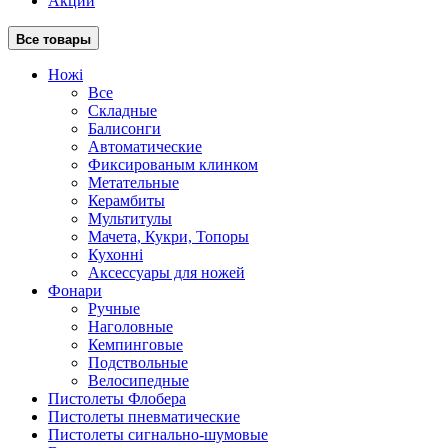
Акции
Все товары
Ножі
Все
Складные
Балисонги
Автоматические
Фиксированым клинком
Метательные
Керамбиты
Мультитулы
Мачета, Кукри, Топоры
Кухонні
Аксессуары для ножей
Фонари
Ручные
Наголовные
Кемпинговые
Подствольные
Велосипедные
Пистолеты Флобера
Пистолеты пневматические
Пистолеты сигнально-шумовые