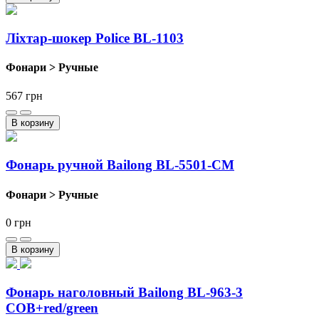
Ліхтар-шокер Police BL-1103
Фонари > Ручные
567
грн
В корзину
Фонарь ручной Bailong BL-5501-CM
Фонари > Ручные
0
грн
В корзину
Фонарь наголовный Bailong BL-963-3
COB+red/green