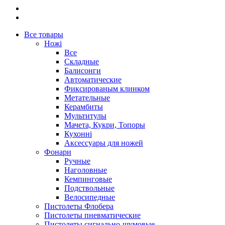
Все товары
Ножі
Все
Складные
Балисонги
Автоматические
Фиксированым клинком
Метательные
Керамбиты
Мультитулы
Мачета, Кукри, Топоры
Кухонні
Аксессуары для ножей
Фонари
Ручные
Наголовные
Кемпинговые
Подствольные
Велосипедные
Пистолеты Флобера
Пистолеты пневматические
Пистолеты сигнально-шумовые