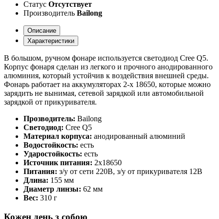
Статус
Отсутствует
Производитель
Bailong
Описание
Характеристики
В большом, ручном фонаре используется светодиод Cree Q5.
Корпус фонаря сделан из легкого и прочного анодированного
алюминия, который устойчив к воздействия внешней среды.
Фонарь работает на аккумуляторах 2-х 18650, которые можно
зарядить не вынимая, сетевой зарядкой или автомобильной
зарядкой от прикуривателя.
Прозводитель:
Bailong
Светодиод:
Cree Q5
Материал корпуса:
анодированный алюминий
Водостойкость:
есть
Ударостойкость:
есть
Источник питания:
2х18650
Питания:
з/у от сети 220В, з/у от прикуривателя 12В
Длина:
155 мм
Диаметр линзы:
62 мм
Вес:
310 г
Кожен день з собою