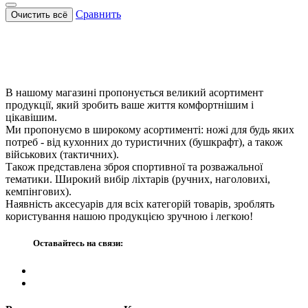
Сравнить
Очистить всё
В нашому магазині пропонується великий асортимент
продукції, який зробить ваше життя комфортнішим і
цікавішим.
Ми пропонуємо в широкому асортименті: ножі для будь яких
потреб - від кухонних до туристичних (бушкрафт), а також
військових (тактичних).
Також представлена зброя спортивної та розважальної
тематики. Широкий вибір ліхтарів (ручних, наголовихі,
кемпінгових).
Наявність аксесуарів для всіх категорій товарів, зроблять
користування нашою продукцією зручною і легкою!
Оставайтесь на связи: