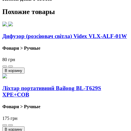
Похожие товары
Дифузор (розсіювач світла) Videx VLX-ALF-01W
Фонари > Ручные
80
грн
В корзину
Ліхтар портативний Bailong BL-T629S
XPE+COB
Фонари > Ручные
175
грн
В корзину