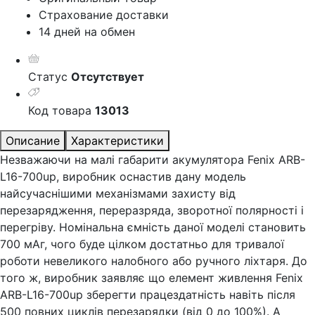
Страхование доставки
14 дней на обмен
Статус
Отсутствует
Код товара
13013
Описание
Характеристики
Незважаючи на малі габарити акумулятора Fenix ARB-
L16-700up, виробник оснастив дану модель
найсучаснішими механізмами захисту від
перезарядження, переразряда, зворотної полярності і
перегріву. Номінальна ємність даної моделі становить
700 мАг, чого буде цілком достатньо для тривалої
роботи невеликого налобного або ручного ліхтаря. До
того ж, виробник заявляє що елемент живлення Fenix
ARB-L16-700up зберегти працездатність навіть після
500 повних циклів перезарядки (від 0 до 100%). А