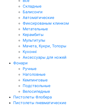
Все
Складные
Балисонги
Автоматические
Фиксированым клинком
Метательные
Керамбиты
Мультитулы
Мачета, Кукри, Топоры
Кухонні
Аксессуары для ножей
Фонари
Ручные
Наголовные
Кемпинговые
Подствольные
Велосипедные
Пистолеты Флобера
Пистолеты пневматические