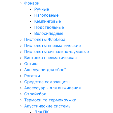
Фонари
Ручные
Наголовные
Кемпинговые
Подствольные
Велосипедные
Пистолеты Флобера
Пистолеты пневматические
Пистолеты сигнально-шумовые
Винтовка пневматическая
Оптика
Аксесуари для зброї
Рогатки
Средства самозащиты
Аксессуары для выживания
Страйкбол
Термоси та термокружки
Акустические системы
Для ПК