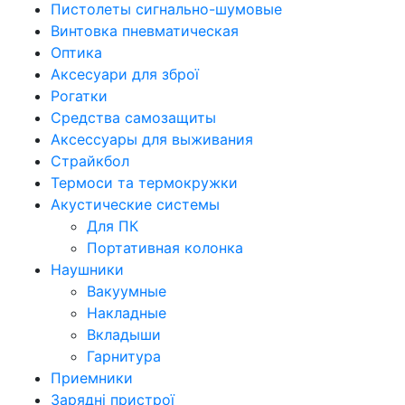
Пистолеты сигнально-шумовые
Винтовка пневматическая
Оптика
Аксесуари для зброї
Рогатки
Средства самозащиты
Аксессуары для выживания
Страйкбол
Термоси та термокружки
Акустические системы
Для ПК
Портативная колонка
Наушники
Вакуумные
Накладные
Вкладыши
Гарнитура
Приемники
Зарядні пристрої