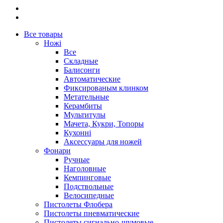
Все товары
Ножі
Все
Складные
Балисонги
Автоматические
Фиксированым клинком
Метательные
Керамбиты
Мультитулы
Мачета, Кукри, Топоры
Кухонні
Аксессуары для ножей
Фонари
Ручные
Наголовные
Кемпинговые
Подствольные
Велосипедные
Пистолеты Флобера
Пистолеты пневматические
Пистолеты сигнально-шумовые