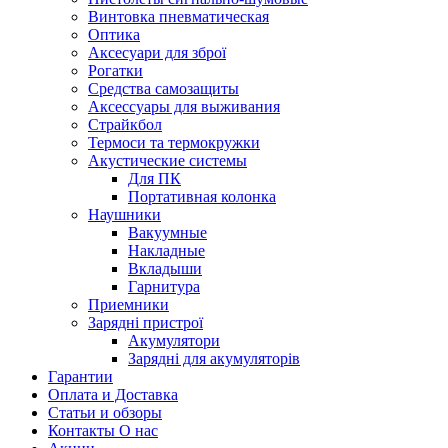
Винтовка пневматическая
Оптика
Аксесуари для зброї
Рогатки
Средства самозащиты
Аксессуары для выживания
Страйкбол
Термоси та термокружки
Акустические системы
Для ПК
Портативная колонка
Наушники
Вакуумные
Накладные
Вкладыши
Гарнитура
Приемники
Зарядні пристрої
Акумулятори
Зарядні для акумуляторів
Гарантии
Оплата и Доставка
Статьи и обзоры
Контакты О нас