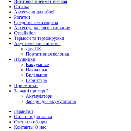
Винтовка пневматическая
Оптика
Аксесуари для зброї
Рогатки
Средства самозащиты
Аксессуары для выживания
Страйкбол
Термоси та термокружки
Акустические системы
Для ПК
Портативная колонка
Наушники
Вакуумные
Накладные
Вкладыши
Гарнитура
Приемники
Зарядні пристрої
Акумулятори
Зарядні для акумуляторів
Гарантии
Оплата и Доставка
Статьи и обзоры
Контакты О нас