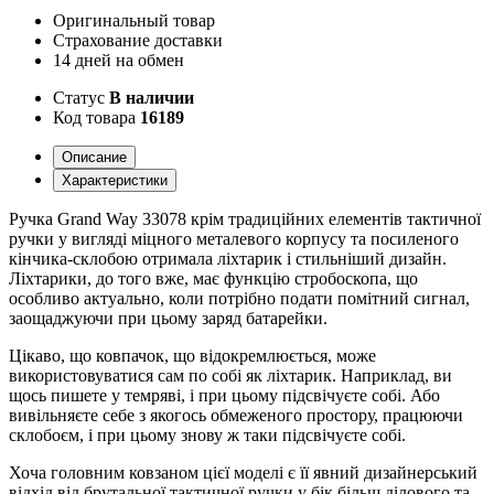
Оригинальный товар
Страхование доставки
14 дней на обмен
Статус
В наличии
Код товара
16189
Описание
Характеристики
Ручка Grand Way 33078 крім традиційних елементів тактичної
ручки у вигляді міцного металевого корпусу та посиленого
кінчика-склобою отримала ліхтарик і стильніший дизайн.
Ліхтарики, до того вже, має функцію стробоскопа, що
особливо актуально, коли потрібно подати помітний сигнал,
заощаджуючи при цьому заряд батарейки.
Цікаво, що ковпачок, що відокремлюється, може
використовуватися сам по собі як ліхтарик. Наприклад, ви
щось пишете у темряві, і при цьому підсвічуєте собі. Або
вивільняєте себе з якогось обмеженого простору, працюючи
склобоєм, і при цьому знову ж таки підсвічуєте собі.
Хоча головним ковзаном цієї моделі є її явний дизайнерський
відхід від брутальної тактичної ручки у бік більш ділового та