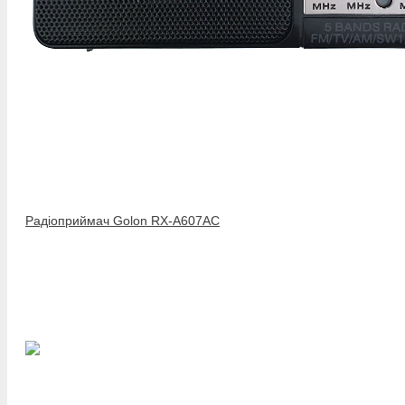
Радіоприймач Golon RX-A607AC