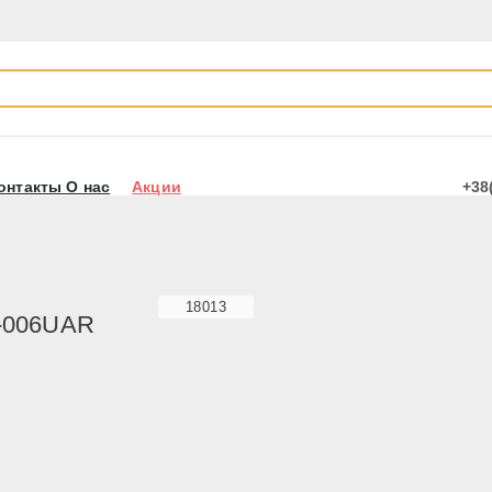
онтакты О нас
Акции
+38
18013
X-006UAR