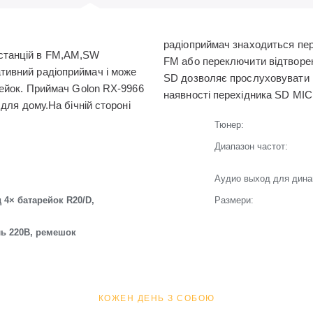
радіоприймач знаходиться пер
станцій в FM,AM,SW
FM або переключити відтворен
тивний радіоприймач і може
SD дозволяє прослуховувати м
рейок. Приймач Golon RX-9966
наявності перехідника SD MI
для дому.На бічній стороні
Тюнер:
Диапазон частот:
Аудио выход для дина
д 4× батарейок R20/D,
Размери:
ль 220В, ремешок
КОЖЕН ДЕНЬ З СОБОЮ