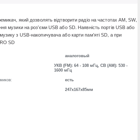
емикач, який дозволять відтворити радіо на частотах AM, SW,
ня музики на роз’єми USB або SD. Наявність портів USB або
узику з USB-накопичувача або карти пам’яті SD, а при
CRO SD
аналоговый
УКВ (FM): 64 - 108 мГц, СВ (AM): 530 -
1600 мГц
миков:
есть
247х167х85мм