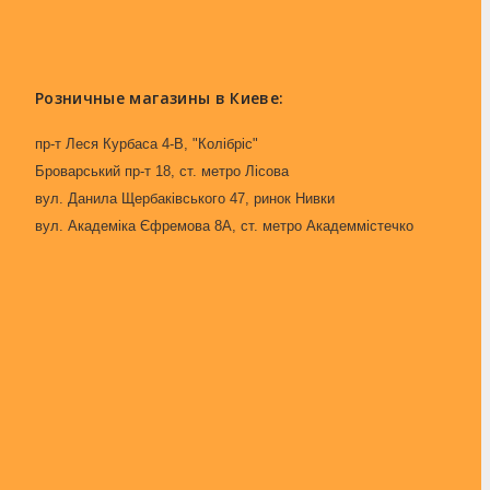
Розничные магазины в Киеве:
пр-т Леся Курбаса 4-В, "Колібріс"
Броварський пр-т 18, ст. метро Лісова
вул. Данила Щербаківського 47, ринок Нивки
вул. Академіка Єфремова 8А, ст. метро Академмістечко