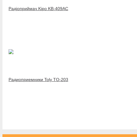
Радіоприймач Kipo KB-409AC
Радиоприемники Toly TO-203