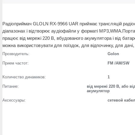
Радіоприймач GLOLN RX-9966 UAR приймає трансляцій радіо
діапазонах і відтворює аудіофайли у форматі MP3,WMA.Порта
працює від мережі 220 В, вбудованого акумулятора і від бата
можна використовувати для поїздок, для відпочинку, для дачі, 
Прозводитель:
Golon
Прием частот:
FM /AM/SW
Количество динамиков:
1
Питание:
від мережі 220 В, або ві
акумулятор
Аксессуары:
сетевой кабе