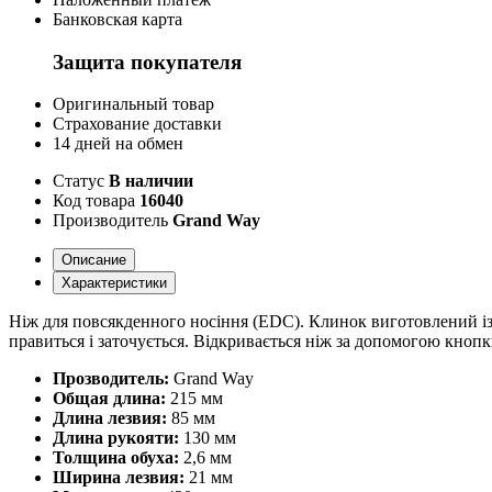
Банковская карта
Защита покупателя
Оригинальный товар
Страхование доставки
14 дней на обмен
Статус
В наличии
Код товара
16040
Производитель
Grand Way
Описание
Характеристики
Ніж для повсякденного носіння (EDC). Клинок виготовлений із н
правиться і заточується. Відкривається ніж за допомогою кноп
Прозводитель:
Grand Way
Общая длина:
215 мм
Длина лезвия:
85 мм
Длина рукояти:
130 мм
Толщина обуха:
2,6 мм
Ширина лезвия:
21 мм