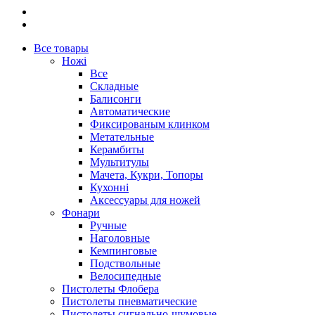
Все товары
Ножі
Все
Складные
Балисонги
Автоматические
Фиксированым клинком
Метательные
Керамбиты
Мультитулы
Мачета, Кукри, Топоры
Кухонні
Аксессуары для ножей
Фонари
Ручные
Наголовные
Кемпинговые
Подствольные
Велосипедные
Пистолеты Флобера
Пистолеты пневматические
Пистолеты сигнально-шумовые