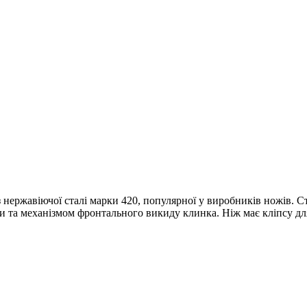
ержавіючої сталі марки 420, популярної у виробників ножів. Ста
ки та механізмом фронтального викиду клинка. Ніж має кліпсу дл