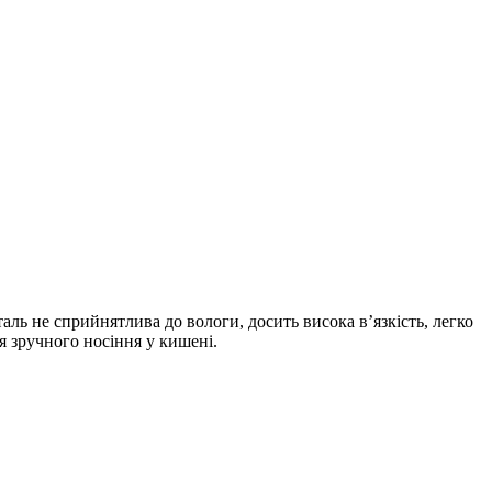
ль не сприйнятлива до вологи, досить висока в’язкість, легко
я зручного носіння у кишені.