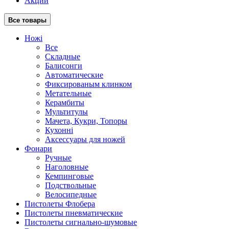
Акции
Все товары
Ножі
Все
Складные
Балисонги
Автоматические
Фиксированым клинком
Метательные
Керамбиты
Мультитулы
Мачета, Кукри, Топоры
Кухонні
Аксессуары для ножей
Фонари
Ручные
Наголовные
Кемпинговые
Подствольные
Велосипедные
Пистолеты Флобера
Пистолеты пневматические
Пистолеты сигнально-шумовые