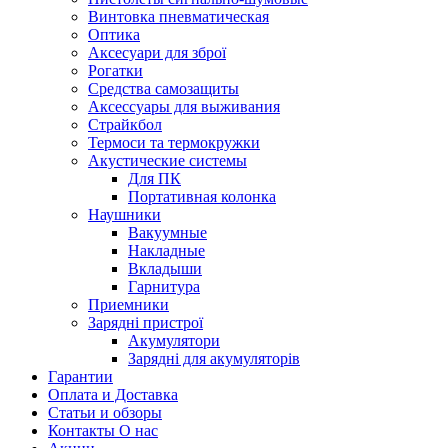
Винтовка пневматическая
Оптика
Аксесуари для зброї
Рогатки
Средства самозащиты
Аксессуары для выживания
Страйкбол
Термоси та термокружки
Акустические системы
Для ПК
Портативная колонка
Наушники
Вакуумные
Накладные
Вкладыши
Гарнитура
Приемники
Зарядні пристрої
Акумулятори
Зарядні для акумуляторів
Гарантии
Оплата и Доставка
Статьи и обзоры
Контакты О нас