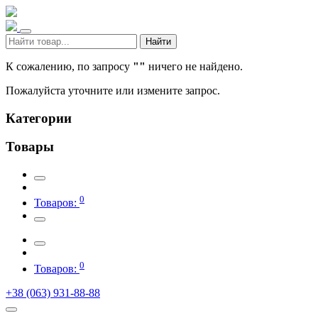
Найти
К сожалению, по запросу
""
ничего не найдено.
Пожалуйста уточните или измените запрос.
Категории
Товары
0
Товаров:
0
Товаров:
+38 (063) 931-88-88