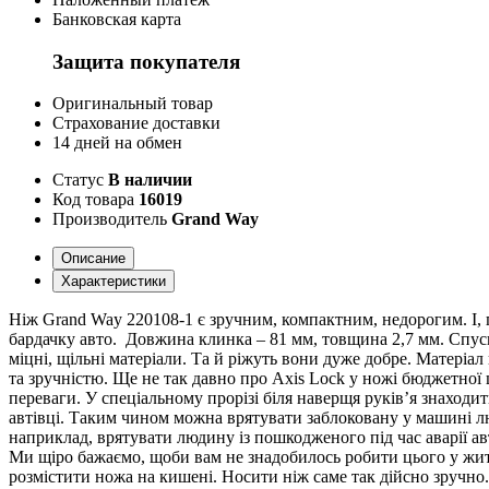
Банковская карта
Защита покупателя
Оригинальный товар
Страхование доставки
14 дней на обмен
Статус
В наличии
Код товара
16019
Производитель
Grand Way
Описание
Характеристики
Ніж Grand Way 220108-1 є зручним, компактним, недорогим. І, 
бардачку авто. Довжина клинка – 81 мм, товщина 2,7 мм. Спус
міцні, щільні матеріали. Та й ріжуть вони дуже добре. Матеріал
та зручністю. Ще не так давно про Axis Lock у ножі бюджетної ц
переваги. У спеціальному прорізі біля наверщя руків’я знаходи
автівці. Таким чином можна врятувати заблоковану у машині 
наприклад, врятувати людину із пошкодженого під час аварії а
Ми щіро бажаємо, щоби вам не знадобилось робити цього у житт
розмістити ножа на кишені. Носити ніж саме так дійсно зручно.