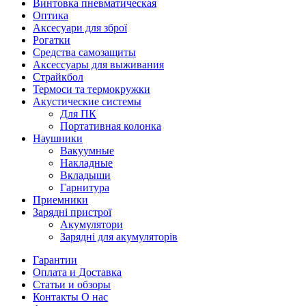
Винтовка пневматическая
Оптика
Аксесуари для зброї
Рогатки
Средства самозащиты
Аксессуары для выживания
Страйкбол
Термоси та термокружки
Акустические системы
Для ПК
Портативная колонка
Наушники
Вакуумные
Накладные
Вкладыши
Гарнитура
Приемники
Зарядні пристрої
Акумулятори
Зарядні для акумуляторів
Гарантии
Оплата и Доставка
Статьи и обзоры
Контакты О нас