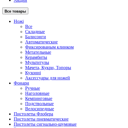
Акции
Все товары
Ножі
Все
Складные
Балисонги
Автоматические
Фиксированым клинком
Метательные
Керамбиты
Мультитулы
Мачета, Кукри, Топоры
Кухонні
Аксессуары для ножей
Фонари
Ручные
Наголовные
Кемпинговые
Подствольные
Велосипедные
Пистолеты Флобера
Пистолеты пневматические
Пистолеты сигнально-шумовые