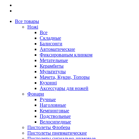
Все товары
Ножі
Все
Складные
Балисонги
Автоматические
Фиксированым клинком
Метательные
Керамбиты
Мультитулы
Мачета, Кукри, Топоры
Кухонні
Аксессуары для ножей
Фонари
Ручные
Наголовные
Кемпинговые
Подствольные
Велосипедные
Пистолеты Флобера
Пистолеты пневматические
Пистолеты сигнально-шумовые