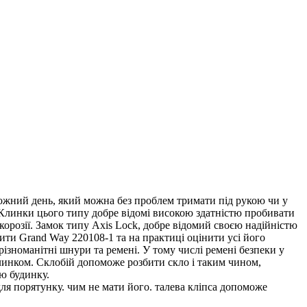
кожний день, який можна без проблем тримати під рукою чи у
 Клинки цього типу добре відомі високою здатністю пробивати
 корозії. Замок типу Axis Lock, добре відомий своєю надійністю
пити Grand Way 220108-1 та на практиці оцінити усі його
ізноманітні шнури та ремені. У тому числі ремені безпеки у
линком. Склобій допоможе розбити скло і таким чином,
ю будинку.
ля порятунку. чим не мати його. талева кліпса допоможе