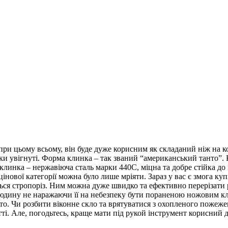
при цьому всьому, він буде дуже корисним як складаний ніж на 
ки увігнуті. Форма клинка – так званий “американський танто”.
 клинка – нержавіюча сталь марки 440С, міцна та добре стійка до
інової категорії можна було лише мріяти. Зараз у вас є змога ку
ться стропоріз. Ним можна дуже швидко та ефективно перерізати р
людину не наражаючи її на небезпеку бути пораненою ножовим к
вто. Чи розбити віконне скло та врятуватися з охопленого пожеже
і. Але, погодьтесь, краще мати під рукой інструмент корисний д