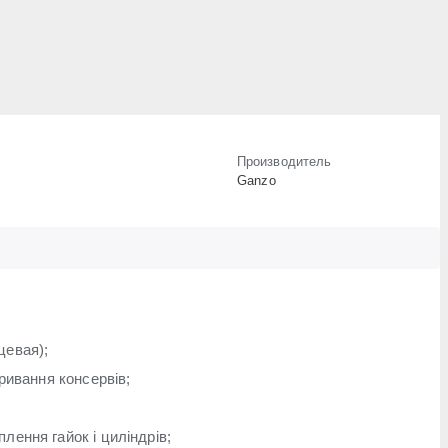
Производитель
Ganzo
цевая);
кривання консервів;
лення гайок і циліндрів;