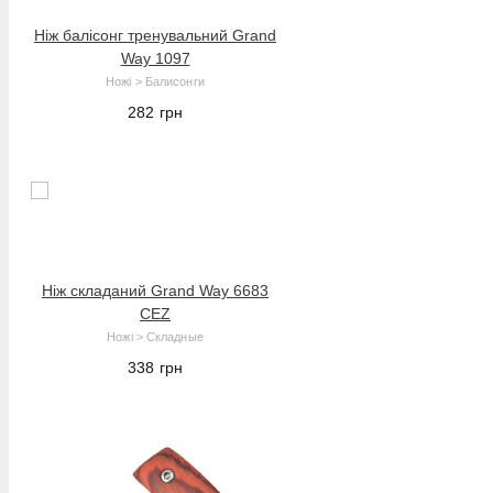
Ніж балісонг тренувальний Grand
Way 1097
Ножі > Балисонги
282
грн
В корзину
Ніж складаний Grand Way 6683
CEZ
Ножі > Складные
338
грн
В корзину