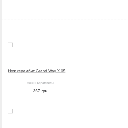
Нож керамбит Grand Way X 05
Ножі > Керамбиты
367
грн
В корзину