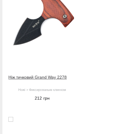
Ніж тичковий Grand Way 2278
Ножі > Фиксированым клинком
212
грн
В корзину