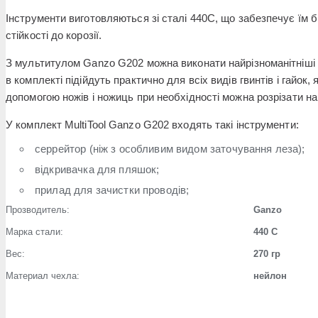
Інструменти виготовляються зі сталі 440С, що забезпечує їм бі
стійкості до корозії.
З мультитулом Ganzo G202 можна виконати найрізноманітніші в
в комплекті підійдуть практично для всіх видів гвинтів і гайок,
допомогою ножів і ножиць при необхідності можна розрізати на
У комплект MultiTool Ganzo G202 входять такі інструменти:
серрейтор (ніж з особливим видом заточування леза);
відкривачка для пляшок;
прилад для зачистки проводів;
Прозводитель:
Ganzo
Марка стали:
440 C
Вес:
270 гр
Материал чехла:
нейлон