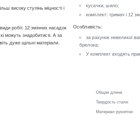
кусачки, шило;
льш високу ступінь міцності і
комплект: тримач і 12 зм
Особливість:
иди робіт. 12 змінних насадок
 які можуть знадобитися. А за
за рахунок невеликої ва
віть дуже щільні матеріали.
брелока;
У комплект входять прак
Общая длина:
Твердость стали:
Материал рукоятки: