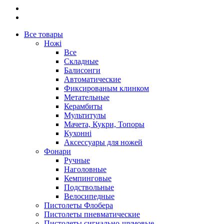
Все товары
Ножі
Все
Складные
Балисонги
Автоматические
Фиксированым клинком
Метательные
Керамбиты
Мультитулы
Мачета, Кукри, Топоры
Кухонні
Аксессуары для ножей
Фонари
Ручные
Наголовные
Кемпинговые
Подствольные
Велосипедные
Пистолеты Флобера
Пистолеты пневматические
Пистолеты сигнально-шумовые