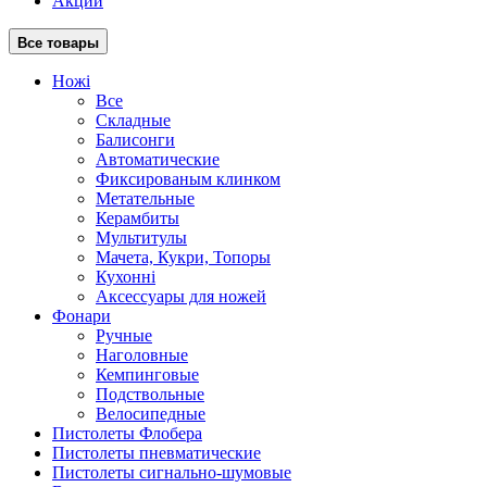
Акции
Все товары
Ножі
Все
Складные
Балисонги
Автоматические
Фиксированым клинком
Метательные
Керамбиты
Мультитулы
Мачета, Кукри, Топоры
Кухонні
Аксессуары для ножей
Фонари
Ручные
Наголовные
Кемпинговые
Подствольные
Велосипедные
Пистолеты Флобера
Пистолеты пневматические
Пистолеты сигнально-шумовые