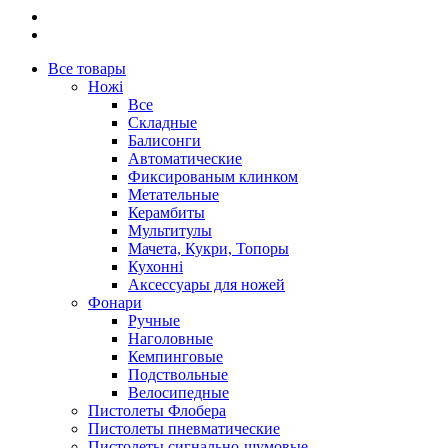
Все товары
Ножі
Все
Складные
Балисонги
Автоматические
Фиксированым клинком
Метательные
Керамбиты
Мультитулы
Мачета, Кукри, Топоры
Кухонні
Аксессуары для ножей
Фонари
Ручные
Наголовные
Кемпинговые
Подствольные
Велосипедные
Пистолеты Флобера
Пистолеты пневматические
Пистолеты сигнально-шумовые