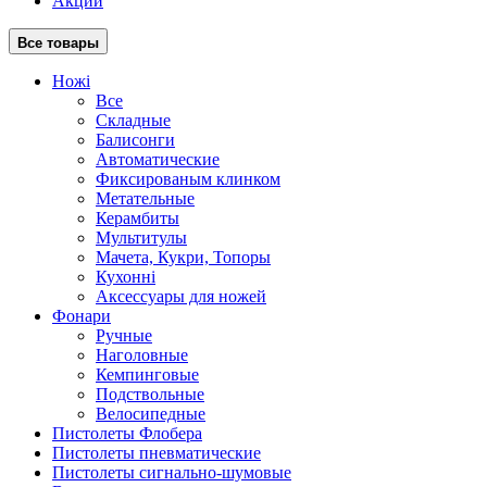
Акции
Все товары
Ножі
Все
Складные
Балисонги
Автоматические
Фиксированым клинком
Метательные
Керамбиты
Мультитулы
Мачета, Кукри, Топоры
Кухонні
Аксессуары для ножей
Фонари
Ручные
Наголовные
Кемпинговые
Подствольные
Велосипедные
Пистолеты Флобера
Пистолеты пневматические
Пистолеты сигнально-шумовые