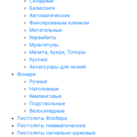
Складные
Балисонги
Автоматические
Фиксированым клинком
Метательные
Керамбиты
Мультитулы
Мачета, Кукри, Топоры
Кухонні
Аксессуары для ножей
Фонари
Ручные
Наголовные
Кемпинговые
Подствольные
Велосипедные
Пистолеты Флобера
Пистолеты пневматические
Пистолеты сигнально-шумовые