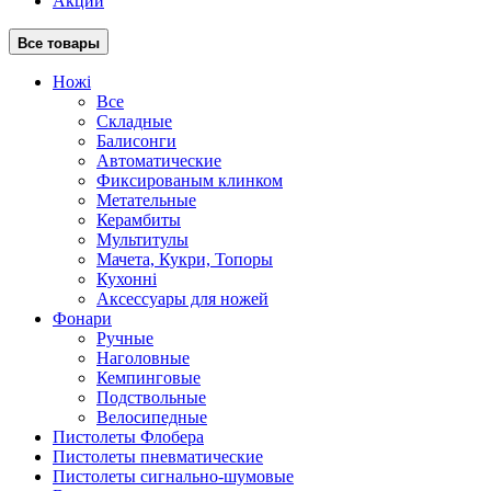
Акции
Все товары
Ножі
Все
Складные
Балисонги
Автоматические
Фиксированым клинком
Метательные
Керамбиты
Мультитулы
Мачета, Кукри, Топоры
Кухонні
Аксессуары для ножей
Фонари
Ручные
Наголовные
Кемпинговые
Подствольные
Велосипедные
Пистолеты Флобера
Пистолеты пневматические
Пистолеты сигнально-шумовые