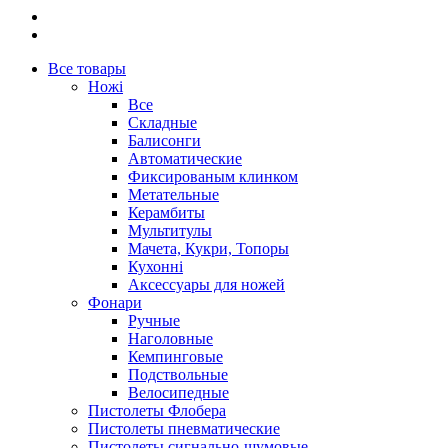
Все товары
Ножі
Все
Складные
Балисонги
Автоматические
Фиксированым клинком
Метательные
Керамбиты
Мультитулы
Мачета, Кукри, Топоры
Кухонні
Аксессуары для ножей
Фонари
Ручные
Наголовные
Кемпинговые
Подствольные
Велосипедные
Пистолеты Флобера
Пистолеты пневматические
Пистолеты сигнально-шумовые