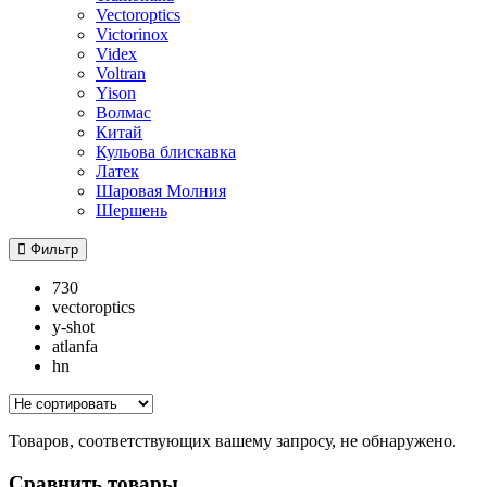
Vectoroptics
Victorinox
Videx
Voltran
Yison
Волмас
Китай
Кульова блискавка
Латек
Шаровая Молния
Шершень
Фильтр
730
vectoroptics
y-shot
atlanfa
hn
Товаров, соответствующих вашему запросу, не обнаружено.
Сравнить товары