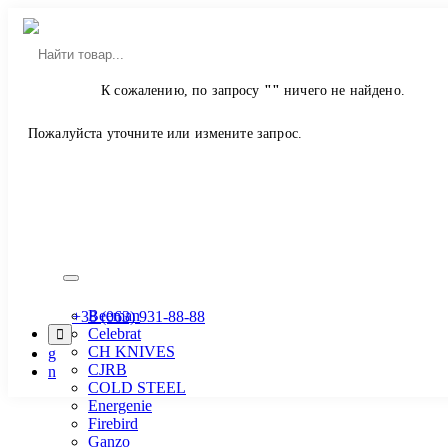
Главная
К сожалению, по запросу
""
ничего не найдено.
Магазин
Ножі
Пожалуйста уточните или измените запрос.
Мачета, Кукри, Топоры
Производитель
ASG
Atlanfa
Bailong
Bassell
Beeman
+38 (063) 931-88-88
Celebrat
CH KNIVES
CJRB
COLD STEEL
Energenie
Firebird
Ganzo