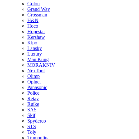
Golon
Grand Way
Grossman
H&N
Hoco
Hopestar
Kershaw
Kipo
Lansky
Luxury
Man Kung
MORAKNIV
NexTool
Olimp
Opinel
Panasonic
Police
Retay
Ruike
SAS
Skif
Spyderco
STS
Toly
Tramontina