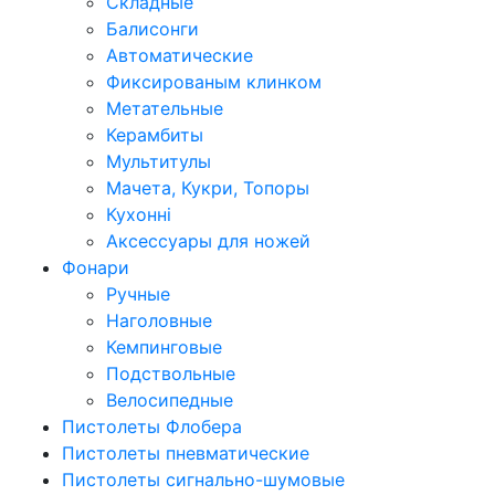
Складные
Балисонги
Автоматические
Фиксированым клинком
Метательные
Керамбиты
Мультитулы
Мачета, Кукри, Топоры
Кухонні
Аксессуары для ножей
Фонари
Ручные
Наголовные
Кемпинговые
Подствольные
Велосипедные
Пистолеты Флобера
Пистолеты пневматические
Пистолеты сигнально-шумовые