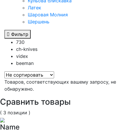
Кульова блискавка
Латек
Шаровая Молния
Шершень
Фильтр
730
ch-knives
videx
beeman
Товаров, соответствующих вашему запросу, не
обнаружено.
Сравнить товары
( 3 позиции )
Name