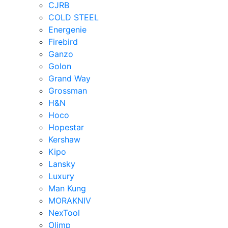
CJRB
COLD STEEL
Energenie
Firebird
Ganzo
Golon
Grand Way
Grossman
H&N
Hoco
Hopestar
Kershaw
Kipo
Lansky
Luxury
Man Kung
MORAKNIV
NexTool
Olimp