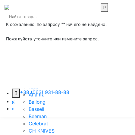
0
Главная
К сожалению, по запросу
""
ничего не найдено.
Магазин
Ножі
Пожалуйста уточните или измените запрос.
Мачета, Кукри,
Топоры
Производитель
ASG
+38 (063) 931-88-88
Atlanfa
Bailong
Bassell
Beeman
Celebrat
CH KNIVES