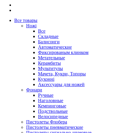
Все товары
Ножі
Все
Складные
Балисонги
Автоматические
Фиксированым клинком
Метательные
Керамбиты
Мультитулы
Мачета, Кукри, Топоры
Кухонні
Аксессуары для ножей
Фонари
Ручные
Наголовные
Кемпинговые
Подствольные
Велосипедные
Пистолеты Флобера
Пистолеты пневматические
Пистолеты сигнально-шумовые