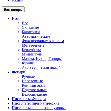
Акции
Все товары
Ножі
Все
Складные
Балисонги
Автоматические
Фиксированым клинком
Метательные
Керамбиты
Мультитулы
Мачета, Кукри, Топоры
Кухонні
Аксессуары для ножей
Фонари
Ручные
Наголовные
Кемпинговые
Подствольные
Велосипедные
Пистолеты Флобера
Пистолеты пневматические
Пистолеты сигнально-шумовые