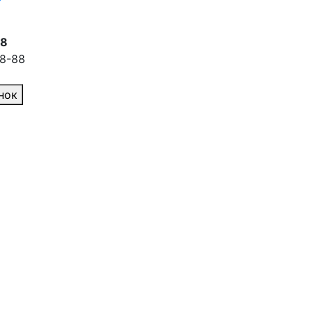
88
88-88
нок