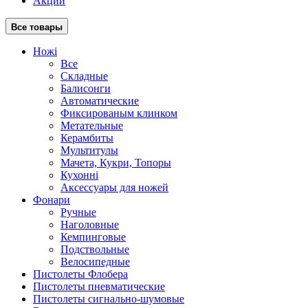
Акции
Все товары
Ножі
Все
Складные
Балисонги
Автоматические
Фиксированым клинком
Метательные
Керамбиты
Мультитулы
Мачета, Кукри, Топоры
Кухонні
Аксессуары для ножей
Фонари
Ручные
Наголовные
Кемпинговые
Подствольные
Велосипедные
Пистолеты Флобера
Пистолеты пневматические
Пистолеты сигнально-шумовые