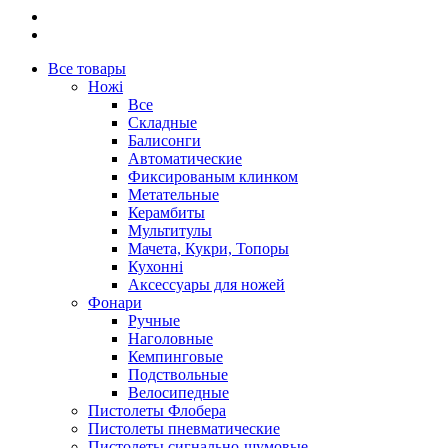
Все товары
Ножі
Все
Складные
Балисонги
Автоматические
Фиксированым клинком
Метательные
Керамбиты
Мультитулы
Мачета, Кукри, Топоры
Кухонні
Аксессуары для ножей
Фонари
Ручные
Наголовные
Кемпинговые
Подствольные
Велосипедные
Пистолеты Флобера
Пистолеты пневматические
Пистолеты сигнально-шумовые