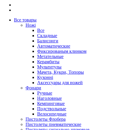
Все товары
Ножі
Все
Складные
Балисонги
Автоматические
Фиксированым клинком
Метательные
Керамбиты
Мультитулы
Мачета, Кукри, Топоры
Кухонні
Аксессуары для ножей
Фонари
Ручные
Наголовные
Кемпинговые
Подствольные
Велосипедные
Пистолеты Флобера
Пистолеты пневматические
Пистолеты сигнально-шумовые