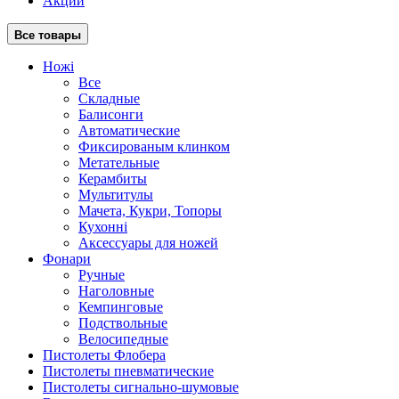
Акции
Все товары
Ножі
Все
Складные
Балисонги
Автоматические
Фиксированым клинком
Метательные
Керамбиты
Мультитулы
Мачета, Кукри, Топоры
Кухонні
Аксессуары для ножей
Фонари
Ручные
Наголовные
Кемпинговые
Подствольные
Велосипедные
Пистолеты Флобера
Пистолеты пневматические
Пистолеты сигнально-шумовые