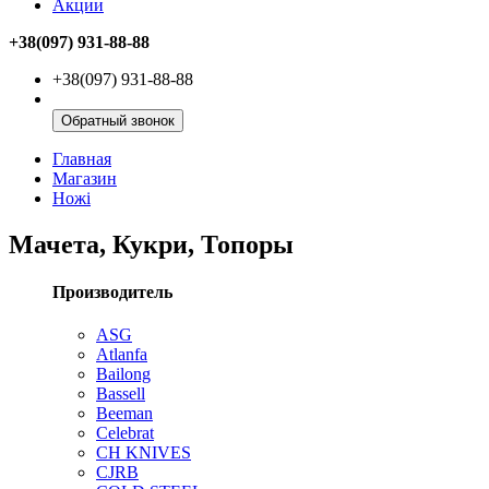
Акции
+38(097) 931-88-88
+38(097) 931-88-88
Обратный звонок
Главная
Магазин
Ножі
Мачета, Кукри, Топоры
Производитель
ASG
Atlanfa
Bailong
Bassell
Beeman
Celebrat
CH KNIVES
CJRB