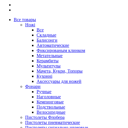
Все товары
Ножі
Все
Складные
Балисонги
Автоматические
Фиксированым клинком
Метательные
Керамбиты
Мультитулы
Мачета, Кукри, Топоры
Кухонні
Аксессуары для ножей
Фонари
Ручные
Наголовные
Кемпинговые
Подствольные
Велосипедные
Пистолеты Флобера
Пистолеты пневматические
Пистолеты сигнально-шумовые