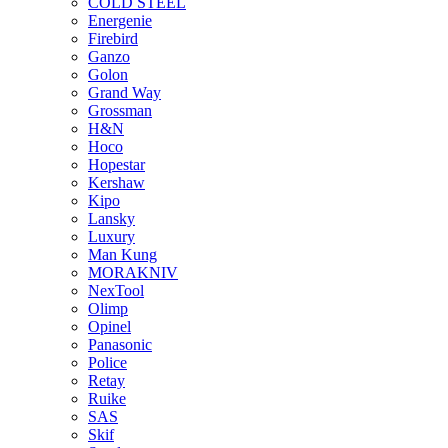
COLD STEEL
Energenie
Firebird
Ganzo
Golon
Grand Way
Grossman
H&N
Hoco
Hopestar
Kershaw
Kipo
Lansky
Luxury
Man Kung
MORAKNIV
NexTool
Olimp
Opinel
Panasonic
Police
Retay
Ruike
SAS
Skif