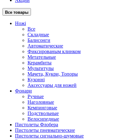
Акции
Все товары
Ножі
Все
Складные
Балисонги
Автоматические
Фиксированым клинком
Метательные
Керамбиты
Мультитулы
Мачета, Кукри, Топоры
Кухонні
Аксессуары для ножей
Фонари
Ручные
Наголовные
Кемпинговые
Подствольные
Велосипедные
Пистолеты Флобера
Пистолеты пневматические
Пистолеты сигнально-шумовые