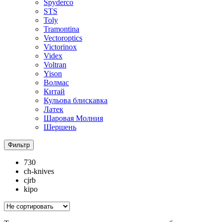
Spyderco
STS
Toly
Tramontina
Vectoroptics
Victorinox
Videx
Voltran
Yison
Волмас
Китай
Кульова блискавка
Латек
Шаровая Молния
Шершень
Фильтр
730
ch-knives
cjrb
kipo