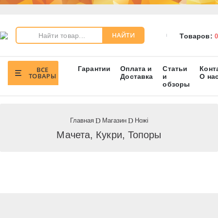
НАЙТИ
Товаров:
0
Гарантии
Оплата и
Статьи
Конт
ВСЕ
ТОВАРЫ
Доставка
и
О на
обзоры
Главная
Магазин
Ножі
Мачета, Кукри, Топоры