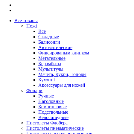
Все товары
Ножі
Все
Складные
Балисонги
Автоматические
Фиксированым клинком
Метательные
Керамбиты
Мультитулы
Мачета, Кукри, Топоры
Кухонні
Аксессуары для ножей
Фонари
Ручные
Наголовные
Кемпинговые
Подствольные
Велосипедные
Пистолеты Флобера
Пистолеты пневматические
Пистолеты сигнально-шумовые