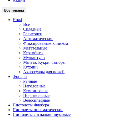
Акции
Все товары
Ножі
Все
Складные
Балисонги
Автоматические
Фиксированым клинком
Метательные
Керамбиты
Мультитулы
Мачета, Кукри, Топоры
Кухонні
Аксессуары для ножей
Фонари
Ручные
Наголовные
Кемпинговые
Подствольные
Велосипедные
Пистолеты Флобера
Пистолеты пневматические
Пистолеты сигнально-шумовые