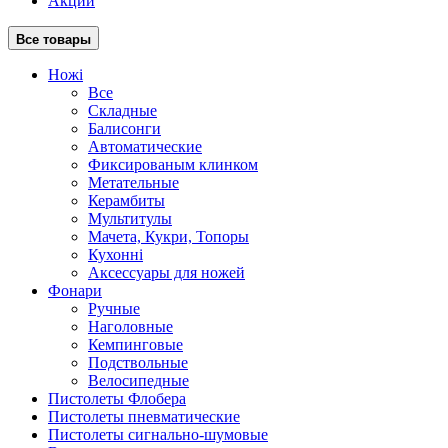
Акции
Все товары
Ножі
Все
Складные
Балисонги
Автоматические
Фиксированым клинком
Метательные
Керамбиты
Мультитулы
Мачета, Кукри, Топоры
Кухонні
Аксессуары для ножей
Фонари
Ручные
Наголовные
Кемпинговые
Подствольные
Велосипедные
Пистолеты Флобера
Пистолеты пневматические
Пистолеты сигнально-шумовые