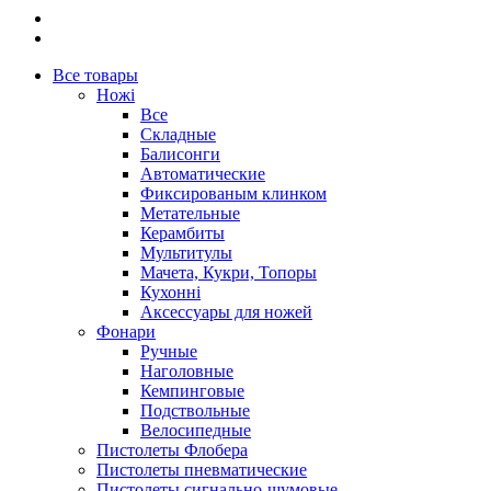
Все товары
Ножі
Все
Складные
Балисонги
Автоматические
Фиксированым клинком
Метательные
Керамбиты
Мультитулы
Мачета, Кукри, Топоры
Кухонні
Аксессуары для ножей
Фонари
Ручные
Наголовные
Кемпинговые
Подствольные
Велосипедные
Пистолеты Флобера
Пистолеты пневматические
Пистолеты сигнально-шумовые