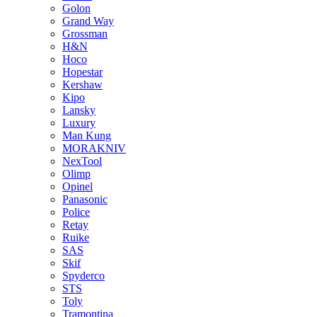
Golon
Grand Way
Grossman
H&N
Hoco
Hopestar
Kershaw
Kipo
Lansky
Luxury
Man Kung
MORAKNIV
NexTool
Olimp
Opinel
Panasonic
Police
Retay
Ruike
SAS
Skif
Spyderco
STS
Toly
Tramontina