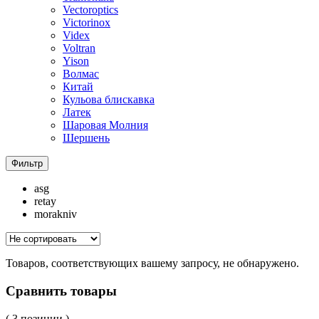
Vectoroptics
Victorinox
Videx
Voltran
Yison
Волмас
Китай
Кульова блискавка
Латек
Шаровая Молния
Шершень
Фильтр
asg
retay
morakniv
Товаров, соответствующих вашему запросу, не обнаружено.
Сравнить товары
( 3 позиции )