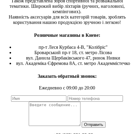
Також представлена зброя спортивної та розважальної
тематики. Широкий вибір ліхтарів (ручних, наголовихі,
кемпінгових).
Наявність аксесуарів для всіх категорій товарів, зроблять
користування нашою продукцією зручною і легкою!
Розничные магазины в Киеве:
пр-т Леся Курбаса 4-В, "Колібріс"
Броварський пр-т 18, ст. метро Лісова
вул. Данила Щербаківського 47, ринок Нивки
вул. Академіка Єфремова 8А, ст. метро Академмістечко
Заказать обратный звонок:
Ежедневно с 09:00 до 20:00
Отправить