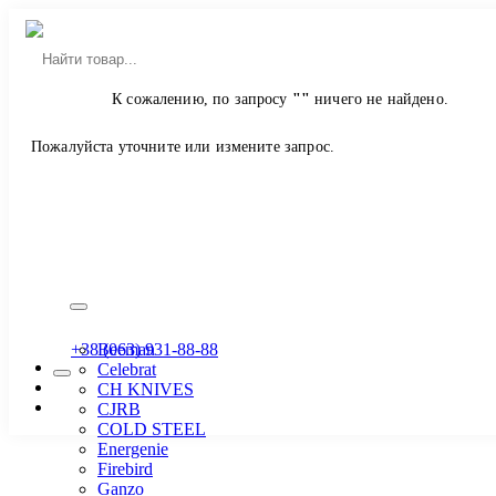
Главная
К сожалению, по запросу
""
ничего не найдено.
Магазин
Ножі
Пожалуйста уточните или измените запрос.
Мачета, Кукри, Топоры
Производитель
ASG
Atlanfa
Bailong
Bassell
+38 (063) 931-88-88
Beeman
Celebrat
CH KNIVES
CJRB
COLD STEEL
Energenie
Firebird
Ganzo