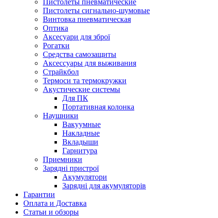
Пистолеты пневматические
Пистолеты сигнально-шумовые
Винтовка пневматическая
Оптика
Аксесуари для зброї
Рогатки
Средства самозащиты
Аксессуары для выживания
Страйкбол
Термоси та термокружки
Акустические системы
Для ПК
Портативная колонка
Наушники
Вакуумные
Накладные
Вкладыши
Гарнитура
Приемники
Зарядні пристрої
Акумулятори
Зарядні для акумуляторів
Гарантии
Оплата и Доставка
Статьи и обзоры