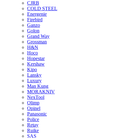
CJRB
COLD STEEL
Energenie
Firebird
Ganzo
Golon
Grand Way
Grossman
H&N
Hoco
Hopestar
Kershaw
Kipo
Lansky
Luxury
Man Kung
MORAKNIV
NexTool
Olimp
Opinel
Panasonic
Police
Retay
Ruike
SAS