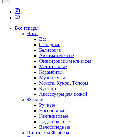
Все товары
Ножі
Все
Складные
Балисонги
Автоматические
Фиксированым клинком
Метательные
Керамбиты
Мультитулы
Мачета, Кукри, Топоры
Кухонні
Аксессуары для ножей
Фонари
Ручные
Наголовные
Кемпинговые
Подствольные
Велосипедные
Пистолеты Флобера