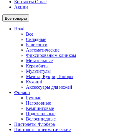
Контакты О нас
Акции
Все товары
Ножі
Все
Складные
Балисонги
Автоматические
Фиксированым клинком
Метательные
Керамбиты
Мультитулы
Мачета, Кукри, Топоры
Кухонні
Аксессуары для ножей
Фонари
Ручные
Наголовные
Кемпинговые
Подствольные
Велосипедные
Пистолеты Флобера
Пистолеты пневматические