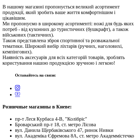
В нашому магазині пропонується великий асортимент
продукції, який зробить ваше життя комфортнішим і
цікавішим.
Ми пропонуємо в широкому асортименті: ножі для будь яких
потреб - від кухонних до туристичних (бушкрафт), а також
військових (тактичних).
Також представлена зброя спортивної та розважальної
тематики. Широкий вибір ліхтарів (ручних, наголовихі,
кемпінгових).
Наявність аксесуарів для всіх категорій товарів, зроблять
користування нашою продукцією зручною і легкою!
Оставайтесь на связи:
Розничные магазины в Киеве:
пр-т Леся Курбаса 4-В, "Колібріс"
Броварський пр-т 18, ст. метро Лісова
вул. Данила Щербаківського 47, ринок Нивки
вул. Академіка Єфремова 8А, ст. метро Академмістечко