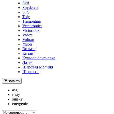
Skif
Spyderco
STS
Toly
Tramontina
Vectoroptics
Victorinox
Videx
Voltran
Yison
Волмас
Китай
Кульова блискавка
Латек
Шаровая Молния
Шершень
Фильтр
asg
retay
lansky
energenie