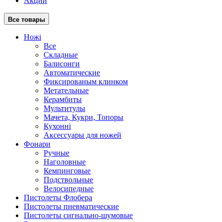
Акции
Все товары
Ножі
Все
Складные
Балисонги
Автоматические
Фиксированым клинком
Метательные
Керамбиты
Мультитулы
Мачета, Кукри, Топоры
Кухонні
Аксессуары для ножей
Фонари
Ручные
Наголовные
Кемпинговые
Подствольные
Велосипедные
Пистолеты Флобера
Пистолеты пневматические
Пистолеты сигнально-шумовые