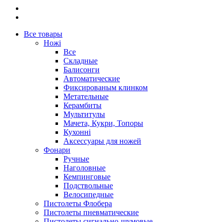
Все товары
Ножі
Все
Складные
Балисонги
Автоматические
Фиксированым клинком
Метательные
Керамбиты
Мультитулы
Мачета, Кукри, Топоры
Кухонні
Аксессуары для ножей
Фонари
Ручные
Наголовные
Кемпинговые
Подствольные
Велосипедные
Пистолеты Флобера
Пистолеты пневматические
Пистолеты сигнально-шумовые