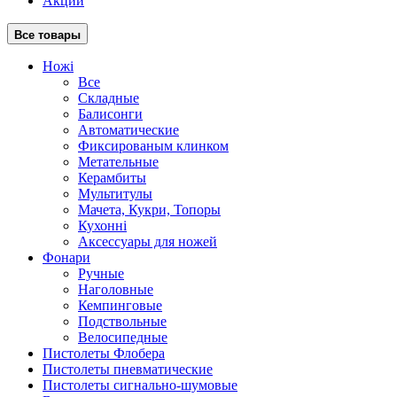
Акции
Все товары
Ножі
Все
Складные
Балисонги
Автоматические
Фиксированым клинком
Метательные
Керамбиты
Мультитулы
Мачета, Кукри, Топоры
Кухонні
Аксессуары для ножей
Фонари
Ручные
Наголовные
Кемпинговые
Подствольные
Велосипедные
Пистолеты Флобера
Пистолеты пневматические
Пистолеты сигнально-шумовые