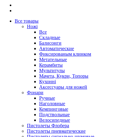
Все товары
Ножі
Все
Складные
Балисонги
Автоматические
Фиксированым клинком
Метательные
Керамбиты
Мультитулы
Мачета, Кукри, Топоры
Кухонні
Аксессуары для ножей
Фонари
Ручные
Наголовные
Кемпинговые
Подствольные
Велосипедные
Пистолеты Флобера
Пистолеты пневматические
Пистолеты сигнально-шумовые