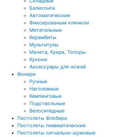
Складные
Балисонги
Автоматические
Фиксированым клинком
Метательные
Керамбиты
Мультитулы
Мачета, Кукри, Топоры
Кухонні
Аксессуары для ножей
Фонари
Ручные
Наголовные
Кемпинговые
Подствольные
Велосипедные
Пистолеты Флобера
Пистолеты пневматические
Пистолеты сигнально-шумовые