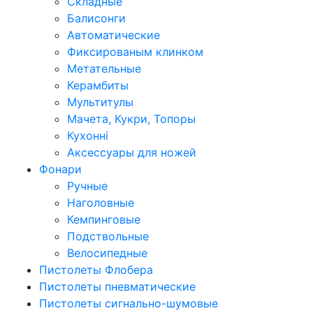
Складные
Балисонги
Автоматические
Фиксированым клинком
Метательные
Керамбиты
Мультитулы
Мачета, Кукри, Топоры
Кухонні
Аксессуары для ножей
Фонари
Ручные
Наголовные
Кемпинговые
Подствольные
Велосипедные
Пистолеты Флобера
Пистолеты пневматические
Пистолеты сигнально-шумовые