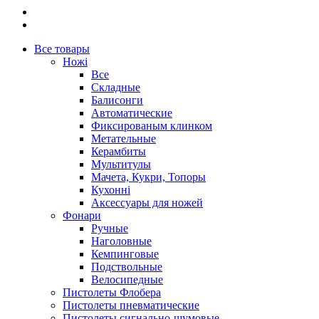
Все товары
Ножі
Все
Складные
Балисонги
Автоматические
Фиксированым клинком
Метательные
Керамбиты
Мультитулы
Мачета, Кукри, Топоры
Кухонні
Аксессуары для ножей
Фонари
Ручные
Наголовные
Кемпинговые
Подствольные
Велосипедные
Пистолеты Флобера
Пистолеты пневматические
Пистолеты сигнально-шумовые