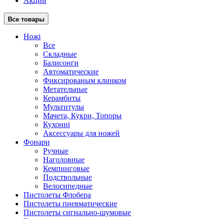
Акции
Все товары
Ножі
Все
Складные
Балисонги
Автоматические
Фиксированым клинком
Метательные
Керамбиты
Мультитулы
Мачета, Кукри, Топоры
Кухонні
Аксессуары для ножей
Фонари
Ручные
Наголовные
Кемпинговые
Подствольные
Велосипедные
Пистолеты Флобера
Пистолеты пневматические
Пистолеты сигнально-шумовые