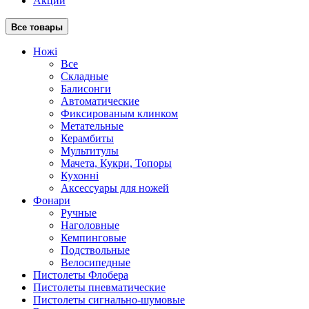
Акции
Все товары
Ножі
Все
Складные
Балисонги
Автоматические
Фиксированым клинком
Метательные
Керамбиты
Мультитулы
Мачета, Кукри, Топоры
Кухонні
Аксессуары для ножей
Фонари
Ручные
Наголовные
Кемпинговые
Подствольные
Велосипедные
Пистолеты Флобера
Пистолеты пневматические
Пистолеты сигнально-шумовые