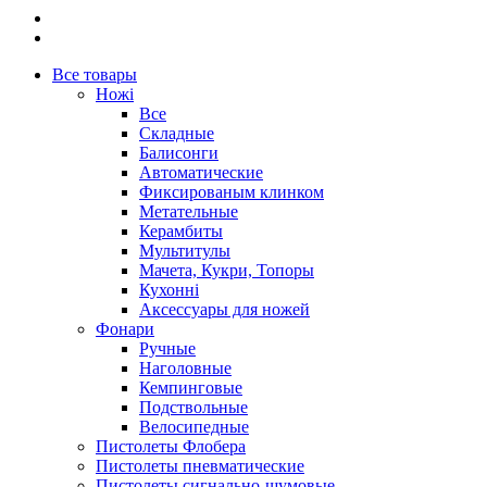
Все товары
Ножі
Все
Складные
Балисонги
Автоматические
Фиксированым клинком
Метательные
Керамбиты
Мультитулы
Мачета, Кукри, Топоры
Кухонні
Аксессуары для ножей
Фонари
Ручные
Наголовные
Кемпинговые
Подствольные
Велосипедные
Пистолеты Флобера
Пистолеты пневматические
Пистолеты сигнально-шумовые