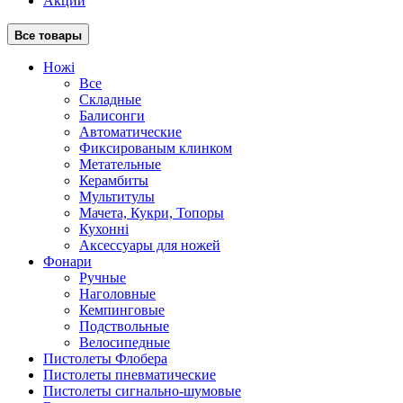
Акции
Все товары
Ножі
Все
Складные
Балисонги
Автоматические
Фиксированым клинком
Метательные
Керамбиты
Мультитулы
Мачета, Кукри, Топоры
Кухонні
Аксессуары для ножей
Фонари
Ручные
Наголовные
Кемпинговые
Подствольные
Велосипедные
Пистолеты Флобера
Пистолеты пневматические
Пистолеты сигнально-шумовые