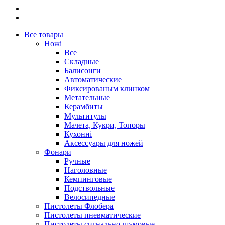
Все товары
Ножі
Все
Складные
Балисонги
Автоматические
Фиксированым клинком
Метательные
Керамбиты
Мультитулы
Мачета, Кукри, Топоры
Кухонні
Аксессуары для ножей
Фонари
Ручные
Наголовные
Кемпинговые
Подствольные
Велосипедные
Пистолеты Флобера
Пистолеты пневматические
Пистолеты сигнально-шумовые