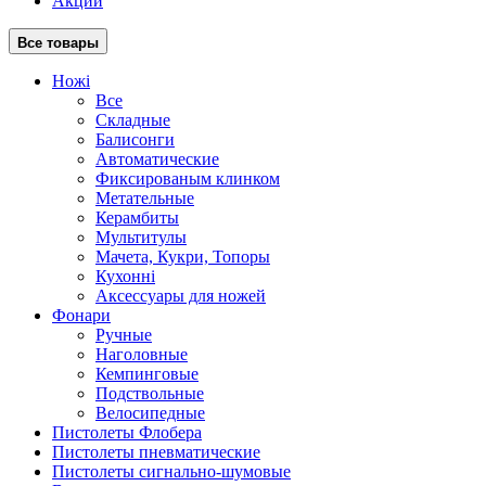
Акции
Все товары
Ножі
Все
Складные
Балисонги
Автоматические
Фиксированым клинком
Метательные
Керамбиты
Мультитулы
Мачета, Кукри, Топоры
Кухонні
Аксессуары для ножей
Фонари
Ручные
Наголовные
Кемпинговые
Подствольные
Велосипедные
Пистолеты Флобера
Пистолеты пневматические
Пистолеты сигнально-шумовые