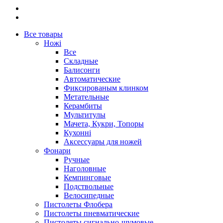
Все товары
Ножі
Все
Складные
Балисонги
Автоматические
Фиксированым клинком
Метательные
Керамбиты
Мультитулы
Мачета, Кукри, Топоры
Кухонні
Аксессуары для ножей
Фонари
Ручные
Наголовные
Кемпинговые
Подствольные
Велосипедные
Пистолеты Флобера
Пистолеты пневматические
Пистолеты сигнально-шумовые