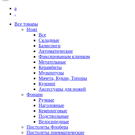
Все товары
Ножі
Все
Складные
Балисонги
Автоматические
Фиксированым клинком
Метательные
Керамбиты
Мультитулы
Мачета, Кукри, Топоры
Кухонні
Аксессуары для ножей
Фонари
Ручные
Наголовные
Кемпинговые
Подствольные
Велосипедные
Пистолеты Флобера
Пистолеты пневматические