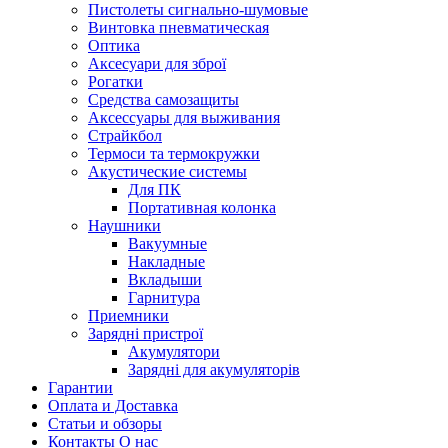
Пистолеты сигнально-шумовые
Винтовка пневматическая
Оптика
Аксесуари для зброї
Рогатки
Средства самозащиты
Аксессуары для выживания
Страйкбол
Термоси та термокружки
Акустические системы
Для ПК
Портативная колонка
Наушники
Вакуумные
Накладные
Вкладыши
Гарнитура
Приемники
Зарядні пристрої
Акумулятори
Зарядні для акумуляторів
Гарантии
Оплата и Доставка
Статьи и обзоры
Контакты О нас