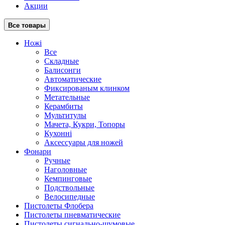
Акции
Все товары
Ножі
Все
Складные
Балисонги
Автоматические
Фиксированым клинком
Метательные
Керамбиты
Мультитулы
Мачета, Кукри, Топоры
Кухонні
Аксессуары для ножей
Фонари
Ручные
Наголовные
Кемпинговые
Подствольные
Велосипедные
Пистолеты Флобера
Пистолеты пневматические
Пистолеты сигнально-шумовые