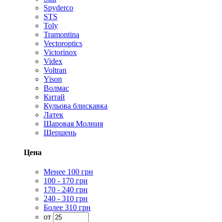
Spyderco
STS
Toly
Tramontina
Vectoroptics
Victorinox
Videx
Voltran
Yison
Волмас
Китай
Кульова блискавка
Латек
Шаровая Молния
Шершень
Цена
Менее 100 грн
100 - 170 грн
170 - 240 грн
240 - 310 грн
Более 310 грн
от