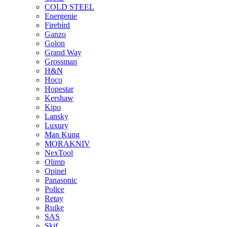
COLD STEEL
Energenie
Firebird
Ganzo
Golon
Grand Way
Grossman
H&N
Hoco
Hopestar
Kershaw
Kipo
Lansky
Luxury
Man Kung
MORAKNIV
NexTool
Olimp
Opinel
Panasonic
Police
Retay
Ruike
SAS
Skif