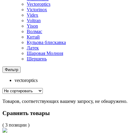
Vectoroptics
Victorinox
Videx
Voltran
Yison
Волмас
Китай
Кульова блискавка
Латек
Шаровая Молния
Шершень
Фильтр
vectoroptics
Товаров, соответствующих вашему запросу, не обнаружено.
Сравнить товары
( 3 позиции )