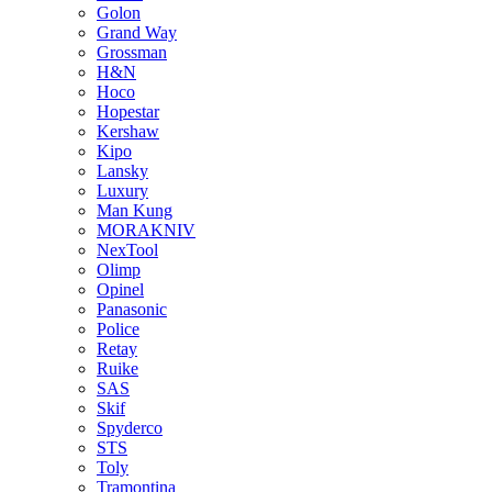
Golon
Grand Way
Grossman
H&N
Hoco
Hopestar
Kershaw
Kipo
Lansky
Luxury
Man Kung
MORAKNIV
NexTool
Olimp
Opinel
Panasonic
Police
Retay
Ruike
SAS
Skif
Spyderco
STS
Toly
Tramontina