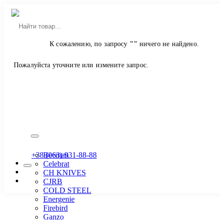
Главная
К сожалению, по запросу
""
ничего не найдено.
Магазин
Наушники
Пожалуйста уточните или измените запрос.
Вакуумные
Производитель
ASG
Atlanfa
Bailong
Bassell
+38 (063) 931-88-88
Beeman
Celebrat
CH KNIVES
CJRB
COLD STEEL
Energenie
Firebird
Ganzo