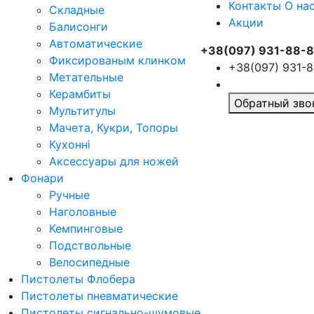
Контакты О на
Складные
Акции
Балисонги
Автоматические
+38(097) 931-88-
Фиксированым клинком
+38(097) 931-
Метательные
Керамбиты
Обратный зво
Мультитулы
Мачета, Кукри, Топоры
Кухонні
Аксессуары для ножей
Фонари
Ручные
Наголовные
Кемпинговые
Подствольные
Велосипедные
Пистолеты Флобера
Пистолеты пневматические
Пистолеты сигнально-шумовые