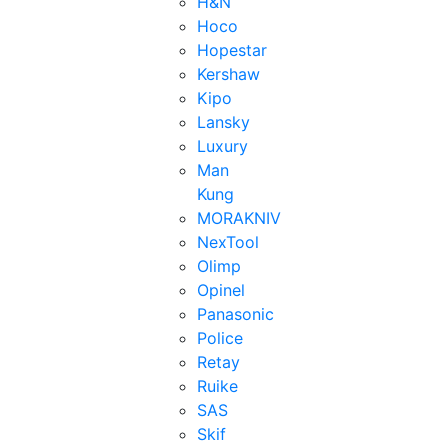
H&N
Hoco
Hopestar
Kershaw
Kipo
Lansky
Luxury
Man
Kung
MORAKNIV
NexTool
Olimp
Opinel
Panasonic
Police
Retay
Ruike
SAS
Skif