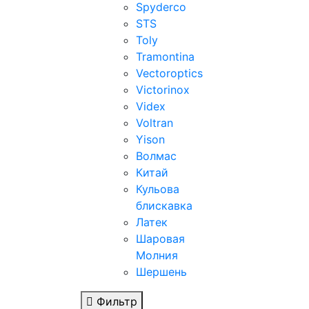
Spyderco
STS
Toly
Tramontina
Vectoroptics
Victorinox
Videx
Voltran
Yison
Волмас
Китай
Кульова
блискавка
Латек
Шаровая
Молния
Шершень
Фильтр