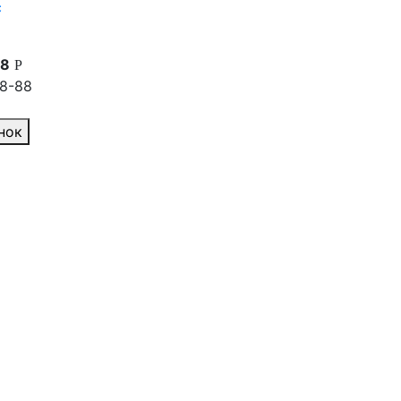
с
88
88-88
нок